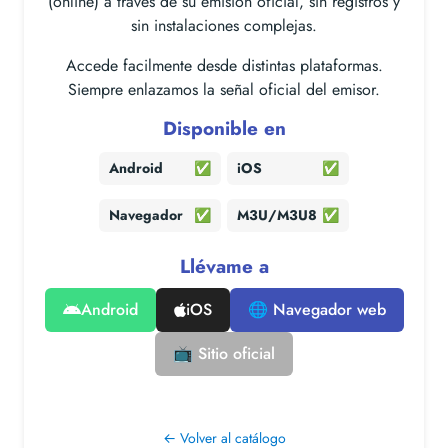
(online) a través de su emisión oficial, sin registros y
sin instalaciones complejas.
Accede facilmente desde distintas plataformas.
Siempre enlazamos la señal oficial del emisor.
Disponible en
Android
✅
iOS
✅
Navegador
✅
M3U/M3U8
✅
Llévame a
Android
iOS
🌐 Navegador web
📺 Sitio oficial
← Volver al catálogo