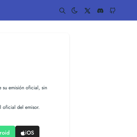
Twitter
Discord
GitHub
 su emisión oficial, sin
 oficial del emisor.
roid
iOS