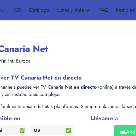
iOS
Catálogo
Listas y más
FAQ
Noticias
Canaria Net
ía:
Int. Europa
ver TV Canaria Net en directo
hannels puedes ver TV Canaria Net
en directo
(online) a través de
s y sin instalaciones complejas.
acilmente desde distintas plataformas. Siempre enlazamos la señal
nible en
Llévame a
id
✅
iOS
✅
And