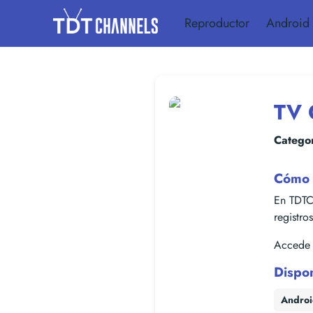
Reproductor
Android
TV 
Categor
Cómo 
En TDTC
registro
Accede f
Dispo
Andro