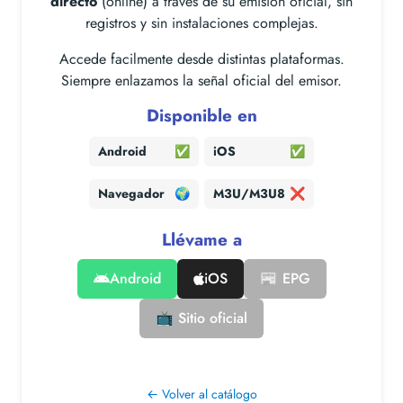
directo
(online) a través de su emisión oficial, sin
registros y sin instalaciones complejas.
Accede facilmente desde distintas plataformas.
Siempre enlazamos la señal oficial del emisor.
Disponible en
Android
✅
iOS
✅
Navegador
🌍
M3U/M3U8
❌
Llévame a
Android
iOS
📰 EPG
📺 Sitio oficial
← Volver al catálogo