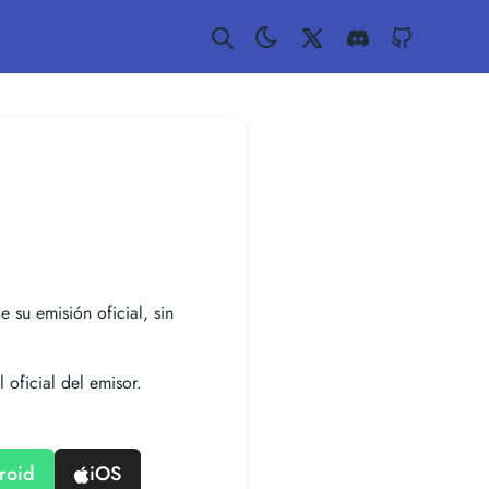
Twitter
Discord
GitHub
e su emisión oficial, sin
 oficial del emisor.
roid
iOS