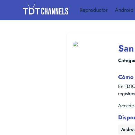
Reproductor
Android
San
Categor
Cómo 
En TDTC
registro
Accede f
Dispo
Andro