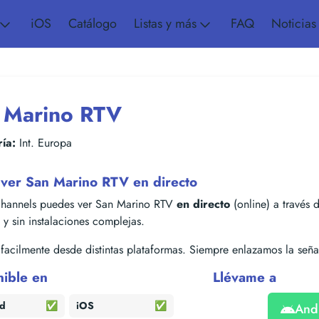
iOS
Catálogo
Listas y más
FAQ
Noticias
 Marino RTV
ía:
Int. Europa
ver San Marino RTV en directo
hannels puedes ver San Marino RTV
en directo
(online) a través d
s y sin instalaciones complejas.
acilmente desde distintas plataformas. Siempre enlazamos la señal
nible en
Llévame a
id
✅
iOS
✅
And