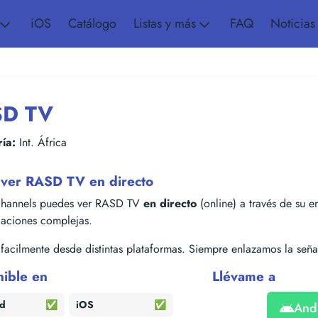
iOS
Catálogo
Listas y más
FAQ
Noticias
SD TV
ía:
Int. África
ver RASD TV en directo
hannels puedes ver RASD TV
en directo
(online) a través de su em
alaciones complejas.
acilmente desde distintas plataformas. Siempre enlazamos la señal
nible en
Llévame a
id
✅
iOS
✅
And