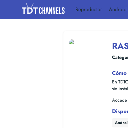
Reproductor
Android
RA
Categor
Cómo 
En TDTC
sin inst
Accede f
Dispo
Andro