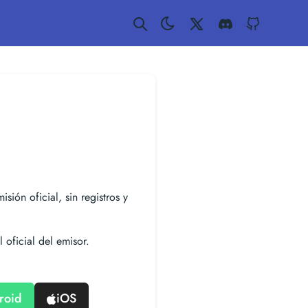
Twitter
Discord
GitHub
isión oficial, sin registros y
 oficial del emisor.
roid
iOS