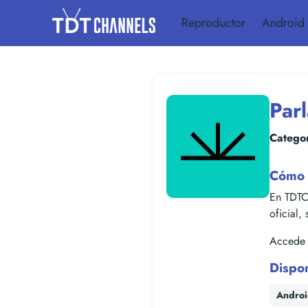
Reproductor
Android
Parl
Categor
Cómo v
En TDTCh
oficial,
Accede f
Dispo
Andro