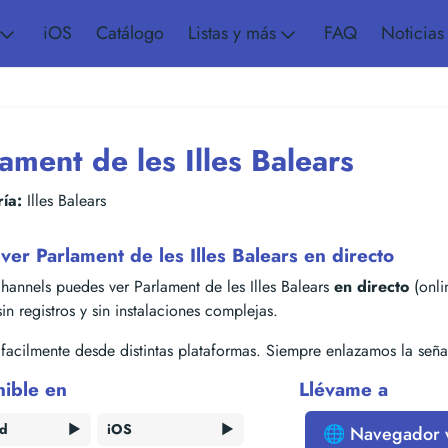
iOS
Catálogo
Listas y más
FAQ
Noticias
ament de les Illes Balears
ía:
Illes Balears
er Parlament de les Illes Balears en directo
annels puedes ver Parlament de les Illes Balears
en directo
(onli
 sin registros y sin instalaciones complejas.
acilmente desde distintas plataformas. Siempre enlazamos la señal
nible en
Llévame a
id
▶️
iOS
▶️
🌐 Navegador