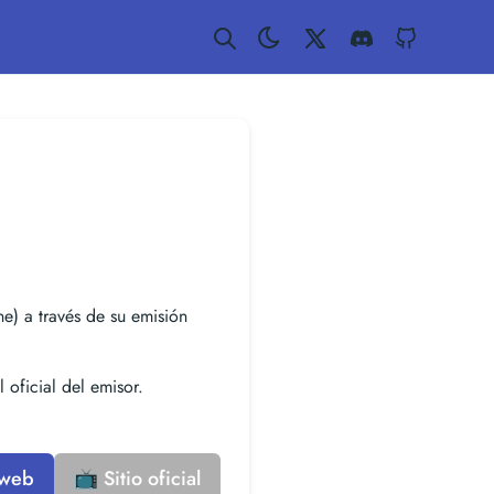
Twitter
Discord
GitHub
ne) a través de su emisión
 oficial del emisor.
 web
📺 Sitio oficial