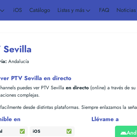
iOS
Catálogo
Listas y más
FAQ
Noticias
 Sevilla
ía:
Andalucía
er PTV Sevilla en directo
hannels puedes ver PTV Sevilla
en directo
(online) a través de su 
alaciones complejas.
acilmente desde distintas plataformas. Siempre enlazamos la señal
nible en
Llévame a
id
✅
iOS
✅
And