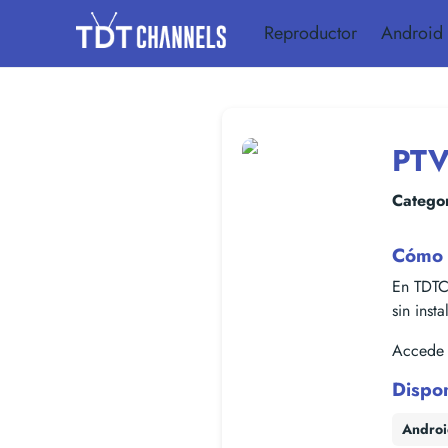
Reproductor
Android
PTV
Categor
Cómo v
En TDTC
sin inst
Accede f
Dispo
Andro