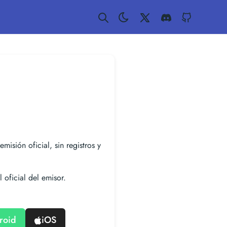
Twitter
Discord
GitHub
emisión oficial, sin registros y
 oficial del emisor.
roid
iOS