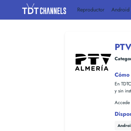
Reproductor
Android
PTV
Categor
Cómo 
En TDTC
y sin in
Accede f
Dispo
Andro