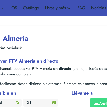
iOS
Catálogo
Listas y más
FAQ
Noticias
 Almería
ía:
Andalucía
ver PTV Almería en directo
hannels puedes ver PTV Almería
en directo
(online) a través de su
stalaciones complejas.
acilmente desde distintas plataformas. Siempre enlazamos la señal
nible en
Llévame a
id
✅
iOS
✅
And