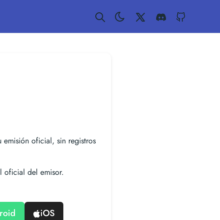
Twitter
Discord
GitHub
 emisión oficial, sin registros
 oficial del emisor.
roid
iOS