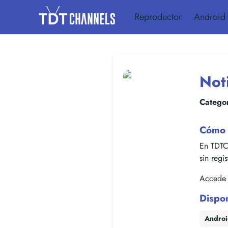
Reproductor
Android
Not
Categor
Cómo 
En TDTC
sin regi
Accede f
Dispo
Andro