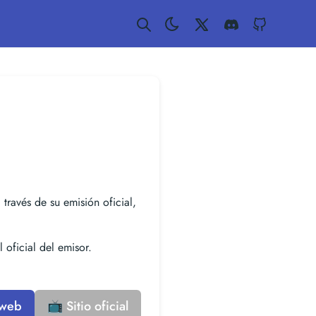
Twitter
Discord
GitHub
 través de su emisión oficial,
 oficial del emisor.
 web
📺 Sitio oficial