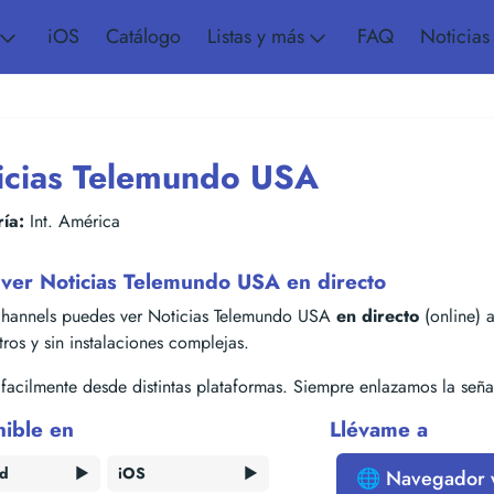
iOS
Catálogo
Listas y más
FAQ
Noticias
icias Telemundo USA
ía:
Int. América
ver Noticias Telemundo USA en directo
hannels puedes ver Noticias Telemundo USA
en directo
(online) a
stros y sin instalaciones complejas.
acilmente desde distintas plataformas. Siempre enlazamos la señal
nible en
Llévame a
id
▶️
iOS
▶️
🌐 Navegador