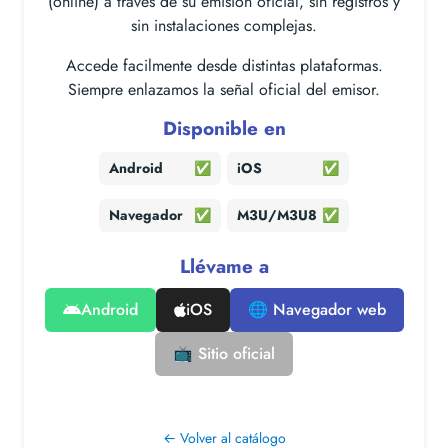
(online) a través de su emisión oficial, sin registros y
sin instalaciones complejas.
Accede facilmente desde distintas plataformas.
Siempre enlazamos la señal oficial del emisor.
Disponible en
Android
✅
iOS
✅
Navegador
✅
M3U/M3U8
✅
Llévame a
Android
iOS
🌐 Navegador web
📺 Sitio oficial
← Volver al catálogo