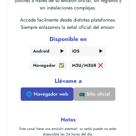
(online) a través de su emisión oficial, sin registros y
sin instalaciones complejas.
Accede facilmente desde distintas plataformas.
Siempre enlazamos la señal oficial del emisor.
Disponible en
Android
▶️
iOS
▶️
Navegador
✅
M3U/M3U8
❌
Llévame a
🌐 Navegador web
📺 Sitio oficial
Notas
Este canal tiene una
emisión eventual
: su señal puede no estar
disponible las 24 horas del día.