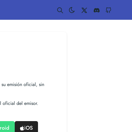
Twitter
Discord
GitHub
 su emisión oficial, sin
 oficial del emisor.
roid
iOS