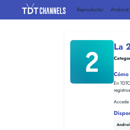
Reproductor
Android
La 
Categor
Cómo 
En TDTC
registro
Accede f
Dispo
Andro