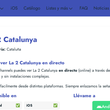
iOS
Catálogo
Listas y más
FAQ
Noticias
2 Catalunya
ía:
Cataluña
ver La 2 Catalunya en directo
hannels puedes ver La 2 Catalunya
en directo
(online) a través de
s y sin instalaciones complejas.
acilmente desde distintas plataformas. Siempre enlazamos la señal
nible en
Llévame a
id
✅
iOS
✅
And