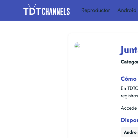
Reproductor
Android
Jun
Categor
Cómo v
En TDTC
registro
Accede f
Dispo
Andro