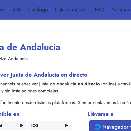
iOS
Catálogo
Listas y más
FAQ
Noticias
ta de Andalucía
ía:
Andalucía
er Junta de Andalucía en directo
hannels puedes ver Junta de Andalucía
en directo
(online) a travé
s y sin instalaciones complejas.
acilmente desde distintas plataformas. Siempre enlazamos la señal
nible en
Llévame a
id
▶️
iOS
▶️
🌐 Navegador