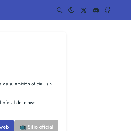
Twitter
Discord
GitHub
s de su emisión oficial, sin
 oficial del emisor.
 web
📺 Sitio oficial