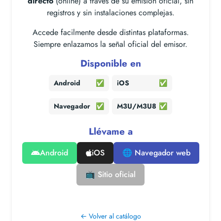
directo
(online) a través de su emisión oficial, sin
registros y sin instalaciones complejas.
Accede facilmente desde distintas plataformas.
Siempre enlazamos la señal oficial del emisor.
Disponible en
Android
✅
iOS
✅
Navegador
✅
M3U/M3U8
✅
Llévame a
Android
iOS
🌐 Navegador web
📺 Sitio oficial
← Volver al catálogo