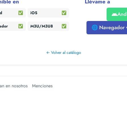
nible en
Llévame a
id
✅
iOS
✅
And
ador
✅
M3U/M3U8
✅
🌐 Navegador
← Volver al catálogo
an en nosotros
Menciones