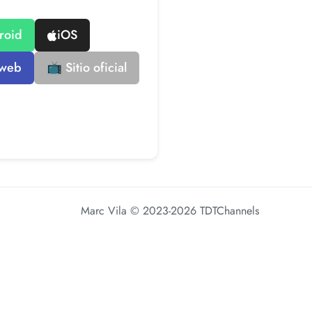
roid
iOS
 web
📺 Sitio oficial
Marc Vila
© 2023-2026 TDTChannels