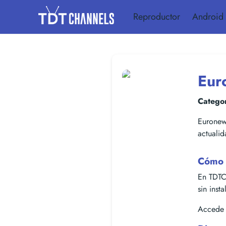
Reproductor
Android
Eur
Categor
Euronews
actualid
Cómo 
En TDTC
sin inst
Accede f