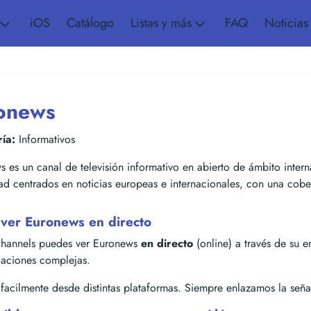
iOS
Catálogo
Listas y más
FAQ
Noticias
onews
ía:
Informativos
 es un canal de televisión informativo en abierto de ámbito inter
ad centrados en noticias europeas e internacionales, con una cober
ver Euronews en directo
hannels puedes ver Euronews
en directo
(online) a través de su em
alaciones complejas.
acilmente desde distintas plataformas. Siempre enlazamos la señal