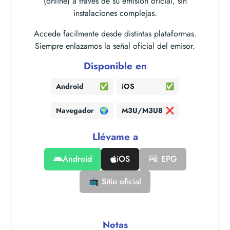
(online) a través de su emisión oficial, sin
instalaciones complejas.
Accede facilmente desde distintas plataformas.
Siempre enlazamos la señal oficial del emisor.
Disponible en
Android
✅
iOS
✅
Navegador
🌍
M3U/M3U8
❌
Llévame a
Android
iOS
📰 EPG
📺 Sitio oficial
Notas