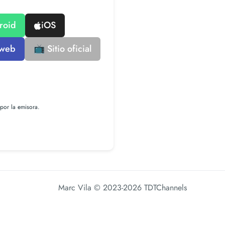
roid
iOS
 web
📺 Sitio oficial
por la emisora.
Marc Vila
© 2023-2026 TDTChannels