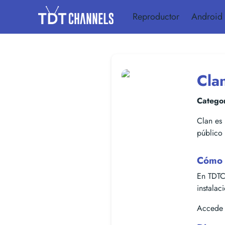
Reproductor
Android
Cla
Categor
Clan es 
público 
Cómo 
En TDTC
instalac
Accede f