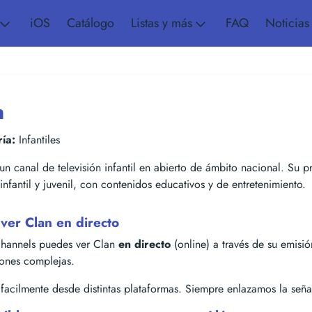
iOS
Catálogo
Listas y más
FAQ
Noticias
n
ía:
Infantiles
un canal de televisión infantil en abierto de ámbito nacional. Su p
infantil y juvenil, con contenidos educativos y de entretenimiento.
ver Clan en directo
hannels puedes ver Clan
en directo
(online) a través de su emisión 
iones complejas.
acilmente desde distintas plataformas. Siempre enlazamos la señal