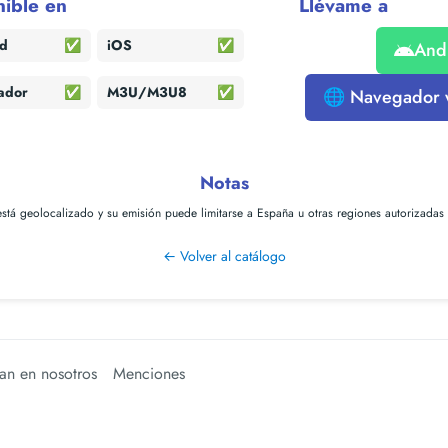
nible en
Llévame a
id
✅
iOS
✅
And
ador
✅
M3U/M3U8
✅
🌐 Navegador
Notas
está geolocalizado y su emisión puede limitarse a España u otras regiones autorizadas 
← Volver al catálogo
an en nosotros
Menciones