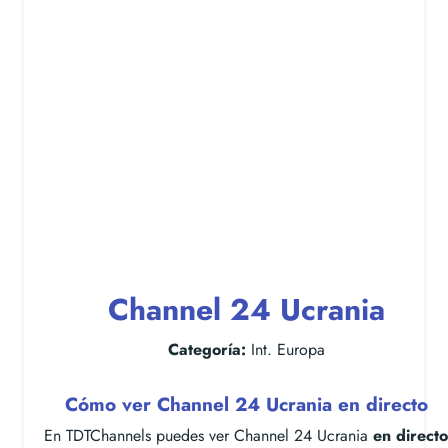
Channel 24 Ucrania
Categoría:
Int. Europa
Cómo ver Channel 24 Ucrania en directo
En TDTChannels puedes ver Channel 24 Ucrania
en directo