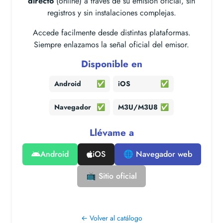
directo
(online) a través de su emisión oficial, sin
registros y sin instalaciones complejas.
Accede facilmente desde distintas plataformas.
Siempre enlazamos la señal oficial del emisor.
Disponible en
Android
✅
iOS
✅
Navegador
✅
M3U/M3U8
✅
Llévame a
Android
iOS
🌐 Navegador web
📺 Sitio oficial
← Volver al catálogo