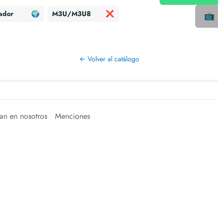
ador
🌍
M3U/M3U8
❌
📺 S
← Volver al catálogo
an en nosotros
Menciones