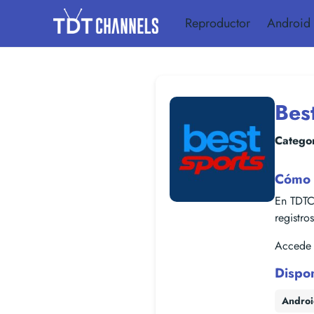
Reproductor
Android
Bes
Categor
Cómo 
En TDTC
registro
Accede f
Dispo
Andro