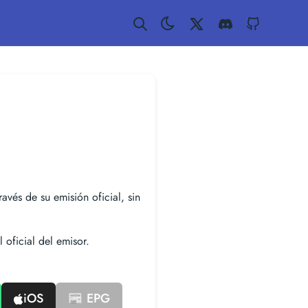
Twitter
Discord
GitHub
ravés de su emisión oficial, sin
 oficial del emisor.
iOS
📰 EPG