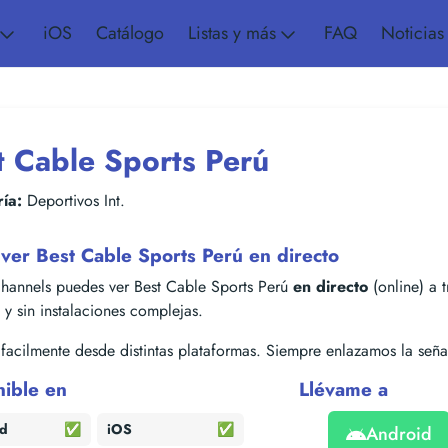
iOS
Catálogo
Listas y más
FAQ
Noticias
t Cable Sports Perú
ía:
Deportivos Int.
ver Best Cable Sports Perú en directo
hannels puedes ver Best Cable Sports Perú
en directo
(online) a t
s y sin instalaciones complejas.
acilmente desde distintas plataformas. Siempre enlazamos la señal
nible en
Llévame a
id
✅
iOS
✅
Android