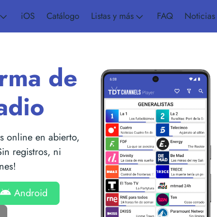
iOS
Catálogo
Listas y más
FAQ
Noticias
orma de
adio
 online en abierto,
in registros, ni
nes!
Android