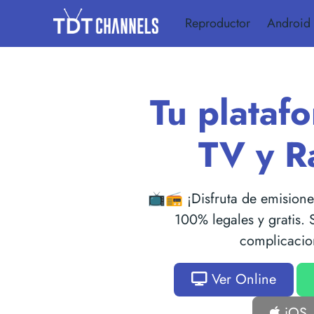
Reproductor
Android
Tu plataf
TV y R
📺📻 ¡Disfruta de emisiones
100% legales y gratis. S
complicacio
Ver Online
iOS